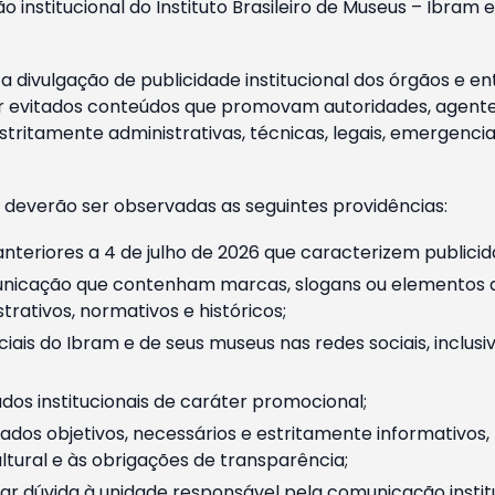
o institucional do Instituto Brasileiro de Museus – Ibra
 divulgação de publicidade institucional dos órgãos e en
 evitados conteúdos que promovam autoridades, agentes 
ritamente administrativas, técnicas, legais, emergencia
 deverão ser observadas as seguintes providências:
nteriores a 4 de julho de 2026 que caracterizem publicid
nicação que contenham marcas, slogans ou elementos da 
rativos, normativos e históricos;
ciais do Ibram e de seus museus nas redes sociais, inclus
os institucionais de caráter promocional;
dos objetivos, necessários e estritamente informativos
tural e às obrigações de transparência;
r dúvida à unidade responsável pela comunicação instituci