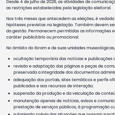
Desde 4 de julho de 2026, as atividades de comunicaçã
as restrições estabelecidas pela legislação eleitoral.
Nos três meses que antecedem as eleições, é vedada a
hipóteses previstas na legislação. Também devem ser
da gestão. Permanecem permitidas as informações est
caráter publicitário ou promocional.
No âmbito do Ibram e de suas unidades museológicas,
ocultação temporária das notícias e publicações a
revisão e adaptação das páginas e peças de comu
preservada a integridade dos documentos administ
adequação dos portais, sites temáticos e perfis ofi
publicados e aos recursos de interação;
suspensão da produção e da veiculação de conteúd
manutenção apenas de notícias, avisos e comunica
prestação de serviços públicos, à programação cul
submissão prévia das situações que possam suscita