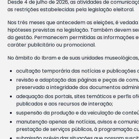
Desde 4 de julho de 2026, as atividades de comunicaçã
as restrições estabelecidas pela legislação eleitoral.
Nos três meses que antecedem as eleições, é vedada a
hipóteses previstas na legislação. Também devem ser
da gestão. Permanecem permitidas as informações est
caráter publicitário ou promocional.
No âmbito do Ibram e de suas unidades museológicas,
ocultação temporária das notícias e publicações a
revisão e adaptação das páginas e peças de comu
preservada a integridade dos documentos administ
adequação dos portais, sites temáticos e perfis ofi
publicados e aos recursos de interação;
suspensão da produção e da veiculação de conteúd
manutenção apenas de notícias, avisos e comunica
prestação de serviços públicos, à programação cul
submissão prévia das situações que possam suscita