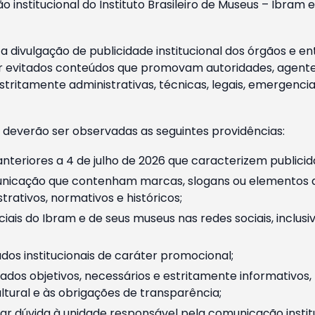
o institucional do Instituto Brasileiro de Museus – Ibra
 divulgação de publicidade institucional dos órgãos e en
 evitados conteúdos que promovam autoridades, agentes 
ritamente administrativas, técnicas, legais, emergencia
 deverão ser observadas as seguintes providências:
nteriores a 4 de julho de 2026 que caracterizem publicid
nicação que contenham marcas, slogans ou elementos da 
rativos, normativos e históricos;
ciais do Ibram e de seus museus nas redes sociais, inclus
os institucionais de caráter promocional;
dos objetivos, necessários e estritamente informativos
tural e às obrigações de transparência;
r dúvida à unidade responsável pela comunicação instituci