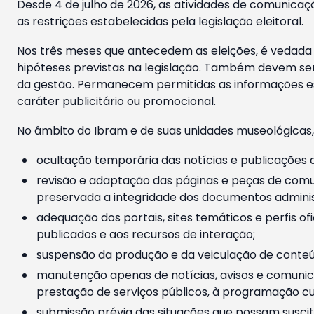
Desde 4 de julho de 2026, as atividades de comunicaçã
as restrições estabelecidas pela legislação eleitoral.
Nos três meses que antecedem as eleições, é vedada a
hipóteses previstas na legislação. Também devem ser
da gestão. Permanecem permitidas as informações est
caráter publicitário ou promocional.
No âmbito do Ibram e de suas unidades museológicas,
ocultação temporária das notícias e publicações a
revisão e adaptação das páginas e peças de comu
preservada a integridade dos documentos administ
adequação dos portais, sites temáticos e perfis ofi
publicados e aos recursos de interação;
suspensão da produção e da veiculação de conteúd
manutenção apenas de notícias, avisos e comunica
prestação de serviços públicos, à programação cul
submissão prévia das situações que possam suscita