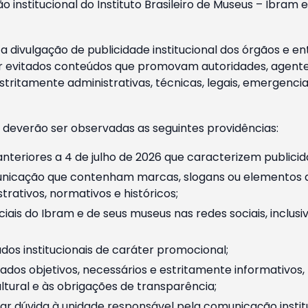
o institucional do Instituto Brasileiro de Museus – Ibra
 divulgação de publicidade institucional dos órgãos e en
 evitados conteúdos que promovam autoridades, agentes 
ritamente administrativas, técnicas, legais, emergencia
 deverão ser observadas as seguintes providências:
nteriores a 4 de julho de 2026 que caracterizem publicid
nicação que contenham marcas, slogans ou elementos da 
rativos, normativos e históricos;
ciais do Ibram e de seus museus nas redes sociais, inclus
os institucionais de caráter promocional;
dos objetivos, necessários e estritamente informativos
tural e às obrigações de transparência;
r dúvida à unidade responsável pela comunicação instituci