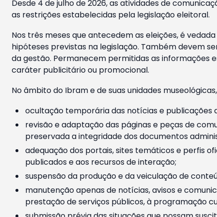
Desde 4 de julho de 2026, as atividades de comunicaçã
as restrições estabelecidas pela legislação eleitoral.
Nos três meses que antecedem as eleições, é vedada a
hipóteses previstas na legislação. Também devem ser
da gestão. Permanecem permitidas as informações est
caráter publicitário ou promocional.
No âmbito do Ibram e de suas unidades museológicas,
ocultação temporária das notícias e publicações a
revisão e adaptação das páginas e peças de comu
preservada a integridade dos documentos administ
adequação dos portais, sites temáticos e perfis ofi
publicados e aos recursos de interação;
suspensão da produção e da veiculação de conteúd
manutenção apenas de notícias, avisos e comunica
prestação de serviços públicos, à programação cul
submissão prévia das situações que possam suscita