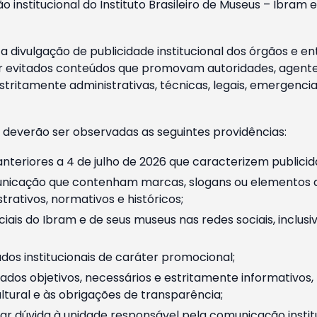
o institucional do Instituto Brasileiro de Museus – Ibra
 divulgação de publicidade institucional dos órgãos e en
 evitados conteúdos que promovam autoridades, agentes 
ritamente administrativas, técnicas, legais, emergencia
 deverão ser observadas as seguintes providências:
nteriores a 4 de julho de 2026 que caracterizem publicid
nicação que contenham marcas, slogans ou elementos da 
rativos, normativos e históricos;
ciais do Ibram e de seus museus nas redes sociais, inclus
os institucionais de caráter promocional;
dos objetivos, necessários e estritamente informativos
tural e às obrigações de transparência;
r dúvida à unidade responsável pela comunicação instituci