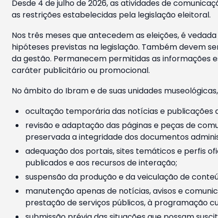
Desde 4 de julho de 2026, as atividades de comunicaçã
as restrições estabelecidas pela legislação eleitoral.
Nos três meses que antecedem as eleições, é vedada a
hipóteses previstas na legislação. Também devem ser
da gestão. Permanecem permitidas as informações est
caráter publicitário ou promocional.
No âmbito do Ibram e de suas unidades museológicas,
ocultação temporária das notícias e publicações a
revisão e adaptação das páginas e peças de comu
preservada a integridade dos documentos administ
adequação dos portais, sites temáticos e perfis ofi
publicados e aos recursos de interação;
suspensão da produção e da veiculação de conteúd
manutenção apenas de notícias, avisos e comunica
prestação de serviços públicos, à programação cul
submissão prévia das situações que possam suscita