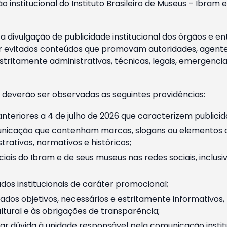
o institucional do Instituto Brasileiro de Museus – Ibra
 divulgação de publicidade institucional dos órgãos e en
 evitados conteúdos que promovam autoridades, agentes 
ritamente administrativas, técnicas, legais, emergencia
 deverão ser observadas as seguintes providências:
nteriores a 4 de julho de 2026 que caracterizem publicid
nicação que contenham marcas, slogans ou elementos da 
rativos, normativos e históricos;
ciais do Ibram e de seus museus nas redes sociais, inclus
os institucionais de caráter promocional;
dos objetivos, necessários e estritamente informativos
tural e às obrigações de transparência;
r dúvida à unidade responsável pela comunicação instituci