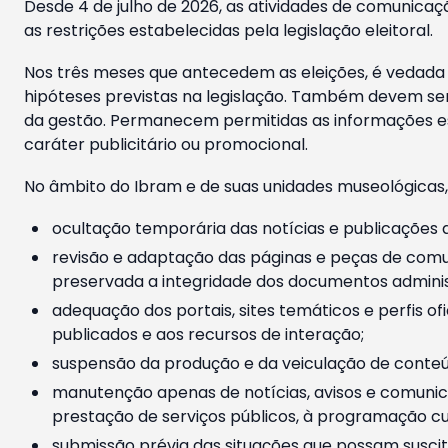
Desde 4 de julho de 2026, as atividades de comunicaçã
as restrições estabelecidas pela legislação eleitoral.
Nos três meses que antecedem as eleições, é vedada a
hipóteses previstas na legislação. Também devem ser
da gestão. Permanecem permitidas as informações est
caráter publicitário ou promocional.
No âmbito do Ibram e de suas unidades museológicas,
ocultação temporária das notícias e publicações a
revisão e adaptação das páginas e peças de comu
preservada a integridade dos documentos administ
adequação dos portais, sites temáticos e perfis ofi
publicados e aos recursos de interação;
suspensão da produção e da veiculação de conteúd
manutenção apenas de notícias, avisos e comunica
prestação de serviços públicos, à programação cul
submissão prévia das situações que possam suscita