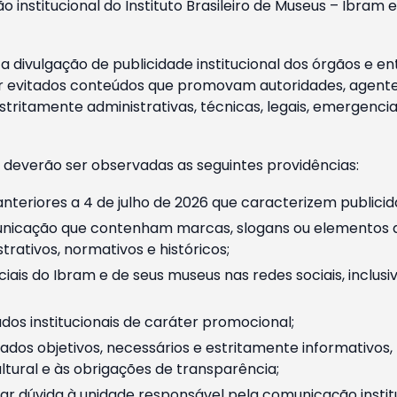
o institucional do Instituto Brasileiro de Museus – Ibra
 divulgação de publicidade institucional dos órgãos e en
 evitados conteúdos que promovam autoridades, agentes 
ritamente administrativas, técnicas, legais, emergencia
 deverão ser observadas as seguintes providências:
nteriores a 4 de julho de 2026 que caracterizem publicid
nicação que contenham marcas, slogans ou elementos da 
rativos, normativos e históricos;
ciais do Ibram e de seus museus nas redes sociais, inclus
os institucionais de caráter promocional;
dos objetivos, necessários e estritamente informativos
tural e às obrigações de transparência;
r dúvida à unidade responsável pela comunicação instituci