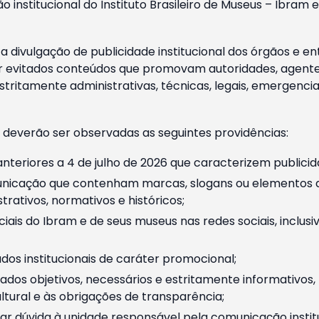
o institucional do Instituto Brasileiro de Museus – Ibra
 divulgação de publicidade institucional dos órgãos e en
 evitados conteúdos que promovam autoridades, agentes 
ritamente administrativas, técnicas, legais, emergencia
 deverão ser observadas as seguintes providências:
nteriores a 4 de julho de 2026 que caracterizem publicid
nicação que contenham marcas, slogans ou elementos da 
rativos, normativos e históricos;
ciais do Ibram e de seus museus nas redes sociais, inclus
os institucionais de caráter promocional;
dos objetivos, necessários e estritamente informativos
tural e às obrigações de transparência;
r dúvida à unidade responsável pela comunicação instituci