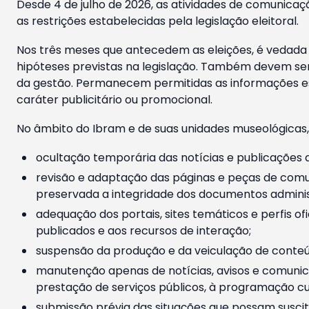
Desde 4 de julho de 2026, as atividades de comunicaçã
as restrições estabelecidas pela legislação eleitoral.
Nos três meses que antecedem as eleições, é vedada a
hipóteses previstas na legislação. Também devem ser
da gestão. Permanecem permitidas as informações est
caráter publicitário ou promocional.
No âmbito do Ibram e de suas unidades museológicas,
ocultação temporária das notícias e publicações a
revisão e adaptação das páginas e peças de comu
preservada a integridade dos documentos administ
adequação dos portais, sites temáticos e perfis ofi
publicados e aos recursos de interação;
suspensão da produção e da veiculação de conteúd
manutenção apenas de notícias, avisos e comunica
prestação de serviços públicos, à programação cul
submissão prévia das situações que possam suscita