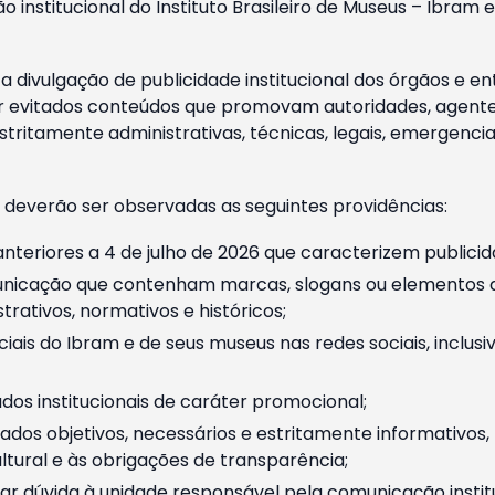
o institucional do Instituto Brasileiro de Museus – Ibra
 divulgação de publicidade institucional dos órgãos e en
 evitados conteúdos que promovam autoridades, agentes 
ritamente administrativas, técnicas, legais, emergencia
 deverão ser observadas as seguintes providências:
nteriores a 4 de julho de 2026 que caracterizem publicid
nicação que contenham marcas, slogans ou elementos da 
rativos, normativos e históricos;
ciais do Ibram e de seus museus nas redes sociais, inclus
os institucionais de caráter promocional;
dos objetivos, necessários e estritamente informativos
tural e às obrigações de transparência;
r dúvida à unidade responsável pela comunicação instituci