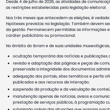
Desde 4 de julho de 2026, as atividades de comunicaçã
as restrições estabelecidas pela legislação eleitoral.
Nos três meses que antecedem as eleições, é vedada a
hipóteses previstas na legislação. Também devem ser
da gestão. Permanecem permitidas as informações est
caráter publicitário ou promocional.
No âmbito do Ibram e de suas unidades museológicas,
ocultação temporária das notícias e publicações a
revisão e adaptação das páginas e peças de comu
preservada a integridade dos documentos administ
adequação dos portais, sites temáticos e perfis ofi
publicados e aos recursos de interação;
suspensão da produção e da veiculação de conteúd
manutenção apenas de notícias, avisos e comunica
prestação de serviços públicos, à programação cul
submissão prévia das situações que possam suscita