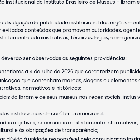
o institucional do Instituto Brasileiro de Museus – Ibra
 divulgação de publicidade institucional dos órgãos e en
 evitados conteúdos que promovam autoridades, agentes 
ritamente administrativas, técnicas, legais, emergencia
 deverão ser observadas as seguintes providências:
nteriores a 4 de julho de 2026 que caracterizem publicid
nicação que contenham marcas, slogans ou elementos da 
rativos, normativos e históricos;
ciais do Ibram e de seus museus nas redes sociais, inclus
os institucionais de caráter promocional;
dos objetivos, necessários e estritamente informativos
tural e às obrigações de transparência;
r dúvida à unidade responsável pela comunicação instituci