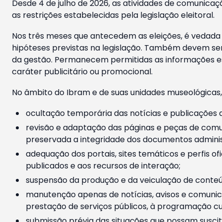
Desde 4 de julho de 2026, as atividades de comunicaçã
as restrições estabelecidas pela legislação eleitoral.
Nos três meses que antecedem as eleições, é vedada a
hipóteses previstas na legislação. Também devem ser
da gestão. Permanecem permitidas as informações est
caráter publicitário ou promocional.
No âmbito do Ibram e de suas unidades museológicas,
ocultação temporária das notícias e publicações a
revisão e adaptação das páginas e peças de comu
preservada a integridade dos documentos administ
adequação dos portais, sites temáticos e perfis ofi
publicados e aos recursos de interação;
suspensão da produção e da veiculação de conteúd
manutenção apenas de notícias, avisos e comunica
prestação de serviços públicos, à programação cul
submissão prévia das situações que possam suscita