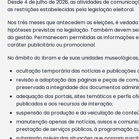
Desde 4 de julho de 2026, as atividades de comunicaçã
as restrições estabelecidas pela legislação eleitoral.
Nos três meses que antecedem as eleições, é vedada a
hipóteses previstas na legislação. Também devem ser
da gestão. Permanecem permitidas as informações est
caráter publicitário ou promocional.
No âmbito do Ibram e de suas unidades museológicas,
ocultação temporária das notícias e publicações a
revisão e adaptação das páginas e peças de comu
preservada a integridade dos documentos administ
adequação dos portais, sites temáticos e perfis ofi
publicados e aos recursos de interação;
suspensão da produção e da veiculação de conteúd
manutenção apenas de notícias, avisos e comunica
prestação de serviços públicos, à programação cul
submissão prévia das situações que possam suscita