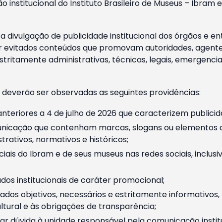
o institucional do Instituto Brasileiro de Museus – Ibra
 divulgação de publicidade institucional dos órgãos e en
 evitados conteúdos que promovam autoridades, agentes 
ritamente administrativas, técnicas, legais, emergencia
 deverão ser observadas as seguintes providências:
nteriores a 4 de julho de 2026 que caracterizem publicid
nicação que contenham marcas, slogans ou elementos da 
rativos, normativos e históricos;
ciais do Ibram e de seus museus nas redes sociais, inclus
os institucionais de caráter promocional;
dos objetivos, necessários e estritamente informativos
tural e às obrigações de transparência;
r dúvida à unidade responsável pela comunicação instituci