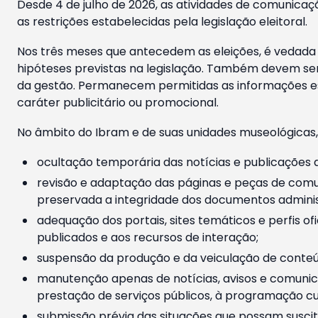
Desde 4 de julho de 2026, as atividades de comunicaçã
as restrições estabelecidas pela legislação eleitoral.
Nos três meses que antecedem as eleições, é vedada a
hipóteses previstas na legislação. Também devem ser
da gestão. Permanecem permitidas as informações est
caráter publicitário ou promocional.
No âmbito do Ibram e de suas unidades museológicas,
ocultação temporária das notícias e publicações a
revisão e adaptação das páginas e peças de comu
preservada a integridade dos documentos administ
adequação dos portais, sites temáticos e perfis ofi
publicados e aos recursos de interação;
suspensão da produção e da veiculação de conteúd
manutenção apenas de notícias, avisos e comunica
prestação de serviços públicos, à programação cul
submissão prévia das situações que possam suscita