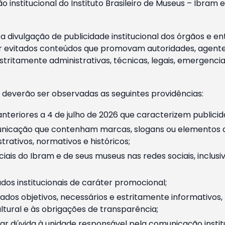
o institucional do Instituto Brasileiro de Museus – Ibra
 divulgação de publicidade institucional dos órgãos e en
 evitados conteúdos que promovam autoridades, agentes 
ritamente administrativas, técnicas, legais, emergencia
 deverão ser observadas as seguintes providências:
nteriores a 4 de julho de 2026 que caracterizem publicid
nicação que contenham marcas, slogans ou elementos da 
rativos, normativos e históricos;
ciais do Ibram e de seus museus nas redes sociais, inclus
os institucionais de caráter promocional;
dos objetivos, necessários e estritamente informativos
tural e às obrigações de transparência;
r dúvida à unidade responsável pela comunicação instituci