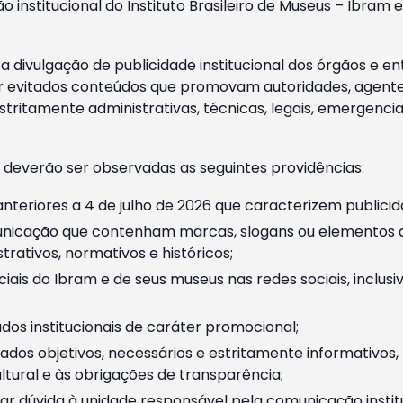
o institucional do Instituto Brasileiro de Museus – Ibra
 divulgação de publicidade institucional dos órgãos e en
 evitados conteúdos que promovam autoridades, agentes 
ritamente administrativas, técnicas, legais, emergencia
 deverão ser observadas as seguintes providências:
nteriores a 4 de julho de 2026 que caracterizem publicid
nicação que contenham marcas, slogans ou elementos da 
rativos, normativos e históricos;
ciais do Ibram e de seus museus nas redes sociais, inclus
os institucionais de caráter promocional;
dos objetivos, necessários e estritamente informativos
tural e às obrigações de transparência;
r dúvida à unidade responsável pela comunicação instituci