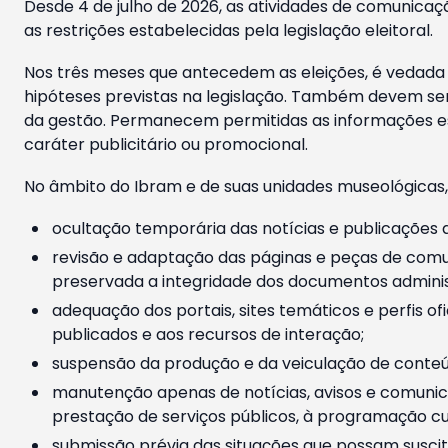
Desde 4 de julho de 2026, as atividades de comunicaçã
as restrições estabelecidas pela legislação eleitoral.
Nos três meses que antecedem as eleições, é vedada a
hipóteses previstas na legislação. Também devem ser
da gestão. Permanecem permitidas as informações est
caráter publicitário ou promocional.
No âmbito do Ibram e de suas unidades museológicas,
ocultação temporária das notícias e publicações a
revisão e adaptação das páginas e peças de comu
preservada a integridade dos documentos administ
adequação dos portais, sites temáticos e perfis ofi
publicados e aos recursos de interação;
suspensão da produção e da veiculação de conteúd
manutenção apenas de notícias, avisos e comunica
prestação de serviços públicos, à programação cul
submissão prévia das situações que possam suscita