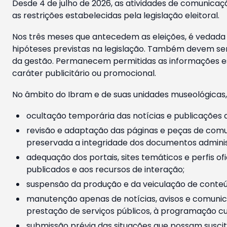
Desde 4 de julho de 2026, as atividades de comunicaçã
as restrições estabelecidas pela legislação eleitoral.
Nos três meses que antecedem as eleições, é vedada a
hipóteses previstas na legislação. Também devem ser
da gestão. Permanecem permitidas as informações est
caráter publicitário ou promocional.
No âmbito do Ibram e de suas unidades museológicas,
ocultação temporária das notícias e publicações a
revisão e adaptação das páginas e peças de comu
preservada a integridade dos documentos administ
adequação dos portais, sites temáticos e perfis ofi
publicados e aos recursos de interação;
suspensão da produção e da veiculação de conteúd
manutenção apenas de notícias, avisos e comunica
prestação de serviços públicos, à programação cul
submissão prévia das situações que possam suscita