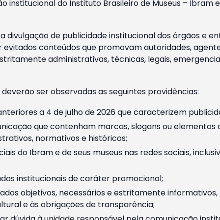
o institucional do Instituto Brasileiro de Museus – Ibra
 divulgação de publicidade institucional dos órgãos e en
 evitados conteúdos que promovam autoridades, agentes 
ritamente administrativas, técnicas, legais, emergencia
 deverão ser observadas as seguintes providências:
nteriores a 4 de julho de 2026 que caracterizem publicid
nicação que contenham marcas, slogans ou elementos da 
rativos, normativos e históricos;
ciais do Ibram e de seus museus nas redes sociais, inclus
os institucionais de caráter promocional;
dos objetivos, necessários e estritamente informativos
tural e às obrigações de transparência;
r dúvida à unidade responsável pela comunicação instituci