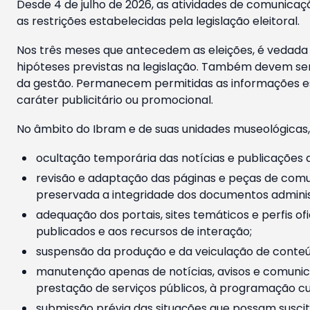
Desde 4 de julho de 2026, as atividades de comunicaçã
as restrições estabelecidas pela legislação eleitoral.
Nos três meses que antecedem as eleições, é vedada a
hipóteses previstas na legislação. Também devem ser
da gestão. Permanecem permitidas as informações est
caráter publicitário ou promocional.
No âmbito do Ibram e de suas unidades museológicas,
ocultação temporária das notícias e publicações a
revisão e adaptação das páginas e peças de comu
preservada a integridade dos documentos administ
adequação dos portais, sites temáticos e perfis ofi
publicados e aos recursos de interação;
suspensão da produção e da veiculação de conteúd
manutenção apenas de notícias, avisos e comunica
prestação de serviços públicos, à programação cul
submissão prévia das situações que possam suscita