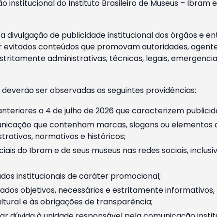
o institucional do Instituto Brasileiro de Museus – Ibra
 divulgação de publicidade institucional dos órgãos e en
 evitados conteúdos que promovam autoridades, agentes 
ritamente administrativas, técnicas, legais, emergencia
 deverão ser observadas as seguintes providências:
nteriores a 4 de julho de 2026 que caracterizem publicid
nicação que contenham marcas, slogans ou elementos da 
rativos, normativos e históricos;
ciais do Ibram e de seus museus nas redes sociais, inclus
os institucionais de caráter promocional;
dos objetivos, necessários e estritamente informativos
tural e às obrigações de transparência;
r dúvida à unidade responsável pela comunicação instituci