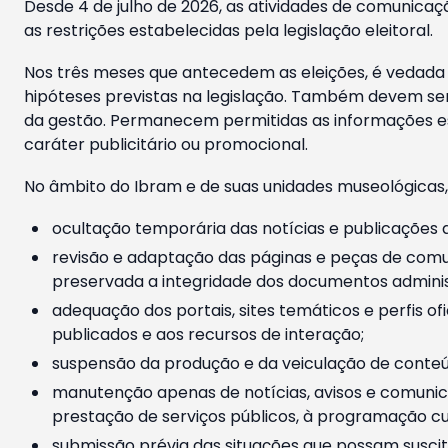
Desde 4 de julho de 2026, as atividades de comunicaçã
as restrições estabelecidas pela legislação eleitoral.
Nos três meses que antecedem as eleições, é vedada a
hipóteses previstas na legislação. Também devem ser
da gestão. Permanecem permitidas as informações est
caráter publicitário ou promocional.
No âmbito do Ibram e de suas unidades museológicas,
ocultação temporária das notícias e publicações a
revisão e adaptação das páginas e peças de comu
preservada a integridade dos documentos administ
adequação dos portais, sites temáticos e perfis ofi
publicados e aos recursos de interação;
suspensão da produção e da veiculação de conteúd
manutenção apenas de notícias, avisos e comunica
prestação de serviços públicos, à programação cul
submissão prévia das situações que possam suscita