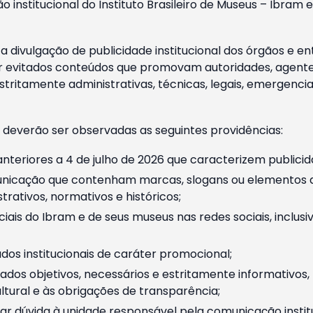
o institucional do Instituto Brasileiro de Museus – Ibra
 divulgação de publicidade institucional dos órgãos e en
 evitados conteúdos que promovam autoridades, agentes 
ritamente administrativas, técnicas, legais, emergencia
 deverão ser observadas as seguintes providências:
nteriores a 4 de julho de 2026 que caracterizem publicid
nicação que contenham marcas, slogans ou elementos da 
rativos, normativos e históricos;
ciais do Ibram e de seus museus nas redes sociais, inclus
os institucionais de caráter promocional;
dos objetivos, necessários e estritamente informativos
tural e às obrigações de transparência;
r dúvida à unidade responsável pela comunicação instituci