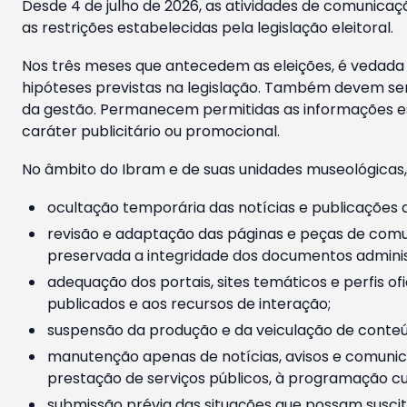
Desde 4 de julho de 2026, as atividades de comunicaçã
as restrições estabelecidas pela legislação eleitoral.
Nos três meses que antecedem as eleições, é vedada a
hipóteses previstas na legislação. Também devem ser
da gestão. Permanecem permitidas as informações est
caráter publicitário ou promocional.
No âmbito do Ibram e de suas unidades museológicas,
ocultação temporária das notícias e publicações a
revisão e adaptação das páginas e peças de comu
preservada a integridade dos documentos administ
adequação dos portais, sites temáticos e perfis ofi
publicados e aos recursos de interação;
suspensão da produção e da veiculação de conteúd
manutenção apenas de notícias, avisos e comunica
prestação de serviços públicos, à programação cul
submissão prévia das situações que possam suscita