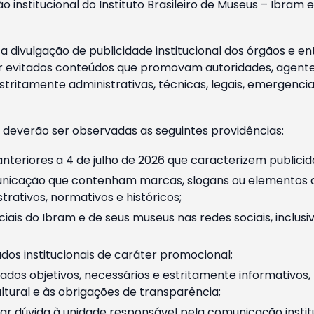
o institucional do Instituto Brasileiro de Museus – Ibra
 divulgação de publicidade institucional dos órgãos e en
 evitados conteúdos que promovam autoridades, agentes 
ritamente administrativas, técnicas, legais, emergencia
 deverão ser observadas as seguintes providências:
nteriores a 4 de julho de 2026 que caracterizem publicid
nicação que contenham marcas, slogans ou elementos da 
rativos, normativos e históricos;
ciais do Ibram e de seus museus nas redes sociais, inclus
os institucionais de caráter promocional;
dos objetivos, necessários e estritamente informativos
tural e às obrigações de transparência;
r dúvida à unidade responsável pela comunicação instituci