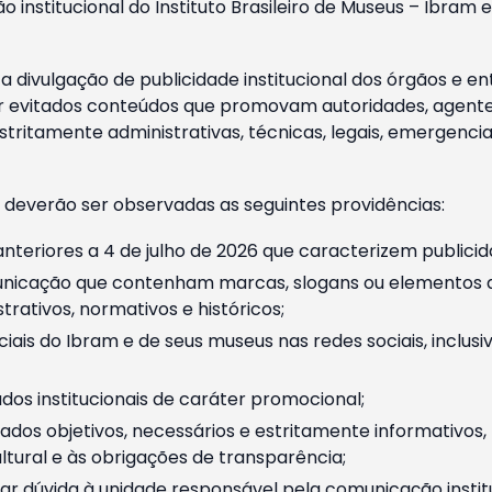
o institucional do Instituto Brasileiro de Museus – Ibra
 divulgação de publicidade institucional dos órgãos e en
 evitados conteúdos que promovam autoridades, agentes 
ritamente administrativas, técnicas, legais, emergencia
 deverão ser observadas as seguintes providências:
nteriores a 4 de julho de 2026 que caracterizem publicid
nicação que contenham marcas, slogans ou elementos da 
rativos, normativos e históricos;
ciais do Ibram e de seus museus nas redes sociais, inclus
os institucionais de caráter promocional;
dos objetivos, necessários e estritamente informativos
tural e às obrigações de transparência;
r dúvida à unidade responsável pela comunicação instituci