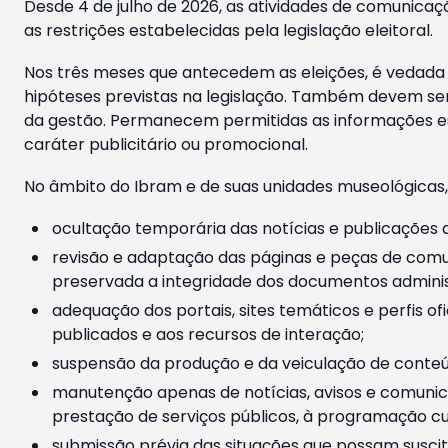
Desde 4 de julho de 2026, as atividades de comunicaçã
as restrições estabelecidas pela legislação eleitoral.
Nos três meses que antecedem as eleições, é vedada a
hipóteses previstas na legislação. Também devem ser
da gestão. Permanecem permitidas as informações est
caráter publicitário ou promocional.
No âmbito do Ibram e de suas unidades museológicas,
ocultação temporária das notícias e publicações a
revisão e adaptação das páginas e peças de comu
preservada a integridade dos documentos administ
adequação dos portais, sites temáticos e perfis ofi
publicados e aos recursos de interação;
suspensão da produção e da veiculação de conteúd
manutenção apenas de notícias, avisos e comunica
prestação de serviços públicos, à programação cul
submissão prévia das situações que possam suscita