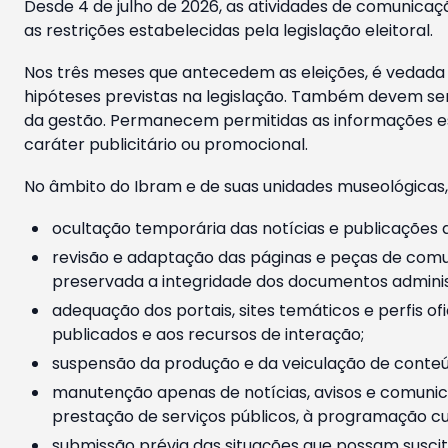
Desde 4 de julho de 2026, as atividades de comunicaçã
as restrições estabelecidas pela legislação eleitoral.
Nos três meses que antecedem as eleições, é vedada a
hipóteses previstas na legislação. Também devem ser
da gestão. Permanecem permitidas as informações est
caráter publicitário ou promocional.
No âmbito do Ibram e de suas unidades museológicas,
ocultação temporária das notícias e publicações a
revisão e adaptação das páginas e peças de comu
preservada a integridade dos documentos administ
adequação dos portais, sites temáticos e perfis ofi
publicados e aos recursos de interação;
suspensão da produção e da veiculação de conteúd
manutenção apenas de notícias, avisos e comunica
prestação de serviços públicos, à programação cul
submissão prévia das situações que possam suscita