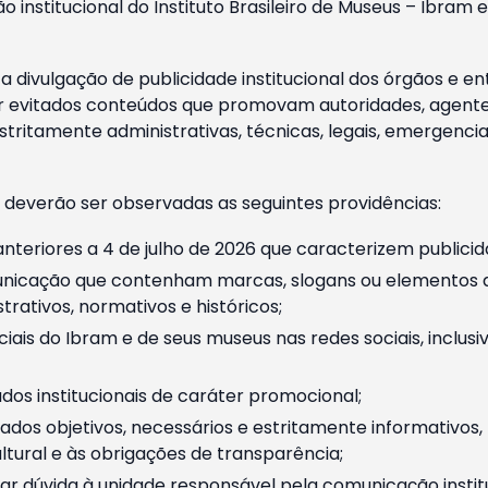
o institucional do Instituto Brasileiro de Museus – Ibra
 divulgação de publicidade institucional dos órgãos e en
 evitados conteúdos que promovam autoridades, agentes 
ritamente administrativas, técnicas, legais, emergencia
 deverão ser observadas as seguintes providências:
nteriores a 4 de julho de 2026 que caracterizem publicid
nicação que contenham marcas, slogans ou elementos da 
rativos, normativos e históricos;
ciais do Ibram e de seus museus nas redes sociais, inclus
os institucionais de caráter promocional;
dos objetivos, necessários e estritamente informativos
tural e às obrigações de transparência;
r dúvida à unidade responsável pela comunicação instituci