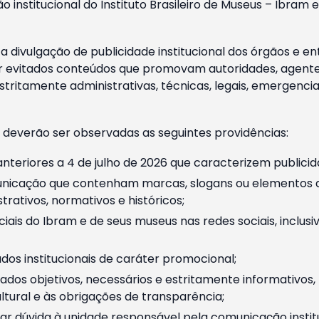
o institucional do Instituto Brasileiro de Museus – Ibra
 divulgação de publicidade institucional dos órgãos e en
 evitados conteúdos que promovam autoridades, agentes 
ritamente administrativas, técnicas, legais, emergencia
 deverão ser observadas as seguintes providências:
nteriores a 4 de julho de 2026 que caracterizem publicid
nicação que contenham marcas, slogans ou elementos da 
rativos, normativos e históricos;
ciais do Ibram e de seus museus nas redes sociais, inclus
os institucionais de caráter promocional;
dos objetivos, necessários e estritamente informativos
tural e às obrigações de transparência;
r dúvida à unidade responsável pela comunicação instituci