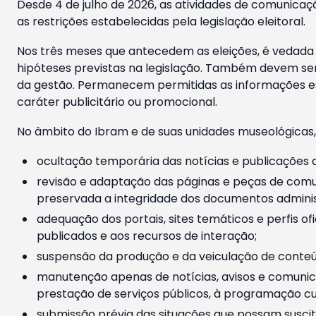
Desde 4 de julho de 2026, as atividades de comunicaçã
as restrições estabelecidas pela legislação eleitoral.
Nos três meses que antecedem as eleições, é vedada a
hipóteses previstas na legislação. Também devem ser
da gestão. Permanecem permitidas as informações est
caráter publicitário ou promocional.
No âmbito do Ibram e de suas unidades museológicas,
ocultação temporária das notícias e publicações a
revisão e adaptação das páginas e peças de comu
preservada a integridade dos documentos administ
adequação dos portais, sites temáticos e perfis ofi
publicados e aos recursos de interação;
suspensão da produção e da veiculação de conteúd
manutenção apenas de notícias, avisos e comunica
prestação de serviços públicos, à programação cul
submissão prévia das situações que possam suscita