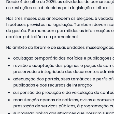
Desde 4 de julho de 2026, as atividades de comunicaçã
as restrições estabelecidas pela legislação eleitoral.
Nos três meses que antecedem as eleições, é vedada a
hipóteses previstas na legislação. Também devem ser
da gestão. Permanecem permitidas as informações est
caráter publicitário ou promocional.
No âmbito do Ibram e de suas unidades museológicas,
ocultação temporária das notícias e publicações a
revisão e adaptação das páginas e peças de comu
preservada a integridade dos documentos administ
adequação dos portais, sites temáticos e perfis ofi
publicados e aos recursos de interação;
suspensão da produção e da veiculação de conteúd
manutenção apenas de notícias, avisos e comunica
prestação de serviços públicos, à programação cul
submissão prévia das situações que possam suscita