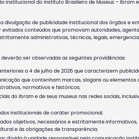
o institucional do Instituto Brasileiro de Museus – Ibra
 divulgação de publicidade institucional dos órgãos e en
 evitados conteúdos que promovam autoridades, agentes 
ritamente administrativas, técnicas, legais, emergencia
 deverão ser observadas as seguintes providências:
nteriores a 4 de julho de 2026 que caracterizem publicid
nicação que contenham marcas, slogans ou elementos da 
rativos, normativos e históricos;
ciais do Ibram e de seus museus nas redes sociais, inclus
os institucionais de caráter promocional;
dos objetivos, necessários e estritamente informativos
tural e às obrigações de transparência;
r dúvida à unidade responsável pela comunicação instituci