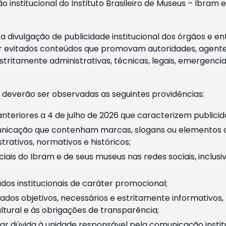
o institucional do Instituto Brasileiro de Museus – Ibra
 divulgação de publicidade institucional dos órgãos e en
 evitados conteúdos que promovam autoridades, agentes 
ritamente administrativas, técnicas, legais, emergencia
 deverão ser observadas as seguintes providências:
nteriores a 4 de julho de 2026 que caracterizem publicid
nicação que contenham marcas, slogans ou elementos da 
rativos, normativos e históricos;
ciais do Ibram e de seus museus nas redes sociais, inclus
os institucionais de caráter promocional;
dos objetivos, necessários e estritamente informativos
tural e às obrigações de transparência;
r dúvida à unidade responsável pela comunicação instituci