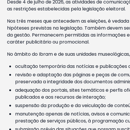
Desde 4 de julho de 2026, as atividades de comunicaçã
as restrições estabelecidas pela legislação eleitoral.
Nos três meses que antecedem as eleições, é vedada a
hipóteses previstas na legislação. Também devem ser
da gestão. Permanecem permitidas as informações est
caráter publicitário ou promocional.
No âmbito do Ibram e de suas unidades museológicas,
ocultação temporária das notícias e publicações a
revisão e adaptação das páginas e peças de comu
preservada a integridade dos documentos administ
adequação dos portais, sites temáticos e perfis ofi
publicados e aos recursos de interação;
suspensão da produção e da veiculação de conteúd
manutenção apenas de notícias, avisos e comunica
prestação de serviços públicos, à programação cul
submissão prévia das situações que possam suscita