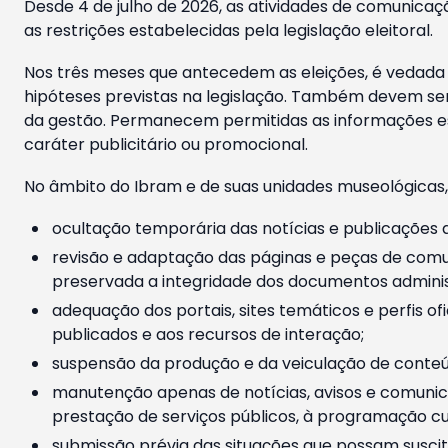
Desde 4 de julho de 2026, as atividades de comunicaçã
as restrições estabelecidas pela legislação eleitoral.
Nos três meses que antecedem as eleições, é vedada a
hipóteses previstas na legislação. Também devem ser
da gestão. Permanecem permitidas as informações est
caráter publicitário ou promocional.
No âmbito do Ibram e de suas unidades museológicas,
ocultação temporária das notícias e publicações a
revisão e adaptação das páginas e peças de comu
preservada a integridade dos documentos administ
adequação dos portais, sites temáticos e perfis ofi
publicados e aos recursos de interação;
suspensão da produção e da veiculação de conteúd
manutenção apenas de notícias, avisos e comunica
prestação de serviços públicos, à programação cul
submissão prévia das situações que possam suscita