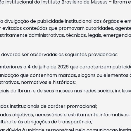
o institucional do Instituto Brasileiro de Museus – Ibra
 divulgação de publicidade institucional dos órgãos e en
 evitados conteúdos que promovam autoridades, agentes 
ritamente administrativas, técnicas, legais, emergencia
 deverão ser observadas as seguintes providências:
nteriores a 4 de julho de 2026 que caracterizem publicid
nicação que contenham marcas, slogans ou elementos da 
rativos, normativos e históricos;
ciais do Ibram e de seus museus nas redes sociais, inclus
os institucionais de caráter promocional;
dos objetivos, necessários e estritamente informativos
tural e às obrigações de transparência;
r dúvida à unidade responsável pela comunicação instituci