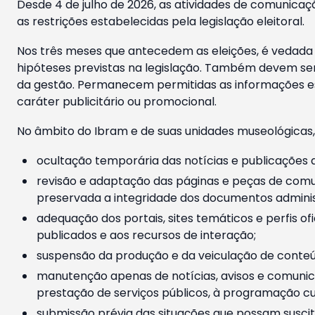
Desde 4 de julho de 2026, as atividades de comunicaçã
as restrições estabelecidas pela legislação eleitoral.
Nos três meses que antecedem as eleições, é vedada a
hipóteses previstas na legislação. Também devem ser
da gestão. Permanecem permitidas as informações est
caráter publicitário ou promocional.
No âmbito do Ibram e de suas unidades museológicas,
ocultação temporária das notícias e publicações a
revisão e adaptação das páginas e peças de comu
preservada a integridade dos documentos administ
adequação dos portais, sites temáticos e perfis ofi
publicados e aos recursos de interação;
suspensão da produção e da veiculação de conteúd
manutenção apenas de notícias, avisos e comunica
prestação de serviços públicos, à programação cul
submissão prévia das situações que possam suscita