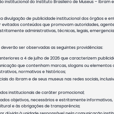
o institucional do Instituto Brasileiro de Museus – Ibra
 divulgação de publicidade institucional dos órgãos e en
 evitados conteúdos que promovam autoridades, agentes 
ritamente administrativas, técnicas, legais, emergencia
 deverão ser observadas as seguintes providências:
nteriores a 4 de julho de 2026 que caracterizem publicid
nicação que contenham marcas, slogans ou elementos da 
rativos, normativos e históricos;
ciais do Ibram e de seus museus nas redes sociais, inclus
os institucionais de caráter promocional;
dos objetivos, necessários e estritamente informativos
tural e às obrigações de transparência;
r dúvida à unidade responsável pela comunicação instituci