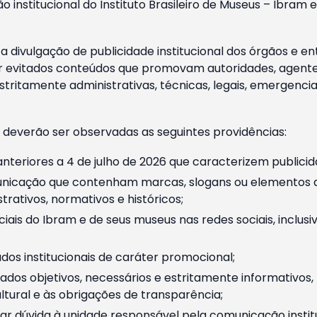
o institucional do Instituto Brasileiro de Museus – Ibra
 divulgação de publicidade institucional dos órgãos e en
 evitados conteúdos que promovam autoridades, agentes 
ritamente administrativas, técnicas, legais, emergencia
 deverão ser observadas as seguintes providências:
nteriores a 4 de julho de 2026 que caracterizem publicid
nicação que contenham marcas, slogans ou elementos da 
rativos, normativos e históricos;
ciais do Ibram e de seus museus nas redes sociais, inclus
os institucionais de caráter promocional;
dos objetivos, necessários e estritamente informativos
tural e às obrigações de transparência;
r dúvida à unidade responsável pela comunicação instituci