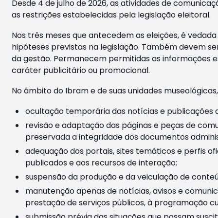
Desde 4 de julho de 2026, as atividades de comunicaçã
as restrições estabelecidas pela legislação eleitoral.
Nos três meses que antecedem as eleições, é vedada a
hipóteses previstas na legislação. Também devem ser
da gestão. Permanecem permitidas as informações est
caráter publicitário ou promocional.
No âmbito do Ibram e de suas unidades museológicas,
ocultação temporária das notícias e publicações a
revisão e adaptação das páginas e peças de comu
preservada a integridade dos documentos administ
adequação dos portais, sites temáticos e perfis ofi
publicados e aos recursos de interação;
suspensão da produção e da veiculação de conteúd
manutenção apenas de notícias, avisos e comunica
prestação de serviços públicos, à programação cul
submissão prévia das situações que possam suscita