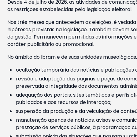
Desde 4 de julho de 2026, as atividades de comunicaçã
as restrições estabelecidas pela legislação eleitoral.
Nos três meses que antecedem as eleições, é vedada a
hipóteses previstas na legislação. Também devem ser
da gestão. Permanecem permitidas as informações est
caráter publicitário ou promocional.
No âmbito do Ibram e de suas unidades museológicas,
ocultação temporária das notícias e publicações a
revisão e adaptação das páginas e peças de comu
preservada a integridade dos documentos administ
adequação dos portais, sites temáticos e perfis ofi
publicados e aos recursos de interação;
suspensão da produção e da veiculação de conteúd
manutenção apenas de notícias, avisos e comunica
prestação de serviços públicos, à programação cul
submissão prévia das situações que possam suscita