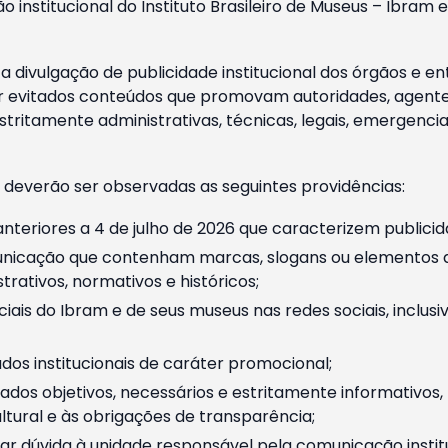
o institucional do Instituto Brasileiro de Museus – Ibra
 divulgação de publicidade institucional dos órgãos e en
 evitados conteúdos que promovam autoridades, agentes 
ritamente administrativas, técnicas, legais, emergencia
 deverão ser observadas as seguintes providências:
nteriores a 4 de julho de 2026 que caracterizem publicid
nicação que contenham marcas, slogans ou elementos da 
rativos, normativos e históricos;
ciais do Ibram e de seus museus nas redes sociais, inclus
os institucionais de caráter promocional;
dos objetivos, necessários e estritamente informativos
tural e às obrigações de transparência;
r dúvida à unidade responsável pela comunicação instituci