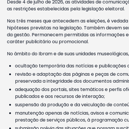
Desde 4 de julho de 2026, as atividades de comunicaçã
as restrições estabelecidas pela legislação eleitoral.
Nos três meses que antecedem as eleições, é vedada a
hipóteses previstas na legislação. Também devem ser
da gestão. Permanecem permitidas as informações est
caráter publicitário ou promocional.
No âmbito do Ibram e de suas unidades museológicas,
ocultação temporária das notícias e publicações a
revisão e adaptação das páginas e peças de comu
preservada a integridade dos documentos administ
adequação dos portais, sites temáticos e perfis ofi
publicados e aos recursos de interação;
suspensão da produção e da veiculação de conteúd
manutenção apenas de notícias, avisos e comunica
prestação de serviços públicos, à programação cul
submissão prévia das situações que possam suscita