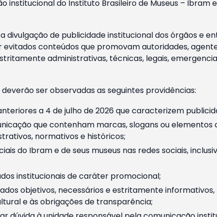
o institucional do Instituto Brasileiro de Museus – Ibra
 divulgação de publicidade institucional dos órgãos e en
 evitados conteúdos que promovam autoridades, agentes 
ritamente administrativas, técnicas, legais, emergencia
 deverão ser observadas as seguintes providências:
nteriores a 4 de julho de 2026 que caracterizem publicid
nicação que contenham marcas, slogans ou elementos da 
rativos, normativos e históricos;
ciais do Ibram e de seus museus nas redes sociais, inclus
os institucionais de caráter promocional;
dos objetivos, necessários e estritamente informativos
tural e às obrigações de transparência;
r dúvida à unidade responsável pela comunicação instituci