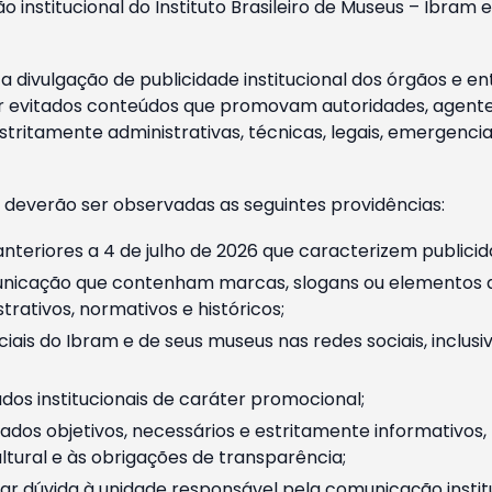
o institucional do Instituto Brasileiro de Museus – Ibra
 divulgação de publicidade institucional dos órgãos e en
 evitados conteúdos que promovam autoridades, agentes 
ritamente administrativas, técnicas, legais, emergencia
 deverão ser observadas as seguintes providências:
nteriores a 4 de julho de 2026 que caracterizem publicid
nicação que contenham marcas, slogans ou elementos da 
rativos, normativos e históricos;
ciais do Ibram e de seus museus nas redes sociais, inclus
os institucionais de caráter promocional;
dos objetivos, necessários e estritamente informativos
tural e às obrigações de transparência;
r dúvida à unidade responsável pela comunicação instituci