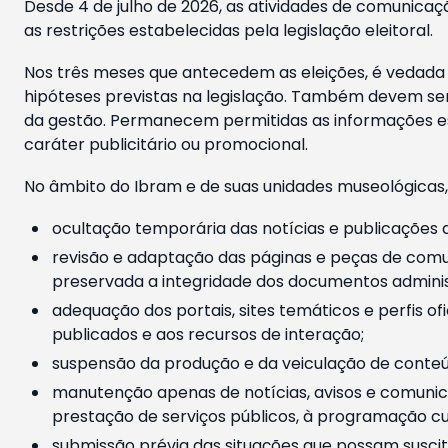
Desde 4 de julho de 2026, as atividades de comunicaçã
as restrições estabelecidas pela legislação eleitoral.
Nos três meses que antecedem as eleições, é vedada a
hipóteses previstas na legislação. Também devem ser
da gestão. Permanecem permitidas as informações est
caráter publicitário ou promocional.
No âmbito do Ibram e de suas unidades museológicas,
ocultação temporária das notícias e publicações a
revisão e adaptação das páginas e peças de comu
preservada a integridade dos documentos administ
adequação dos portais, sites temáticos e perfis ofi
publicados e aos recursos de interação;
suspensão da produção e da veiculação de conteúd
manutenção apenas de notícias, avisos e comunica
prestação de serviços públicos, à programação cul
submissão prévia das situações que possam suscita