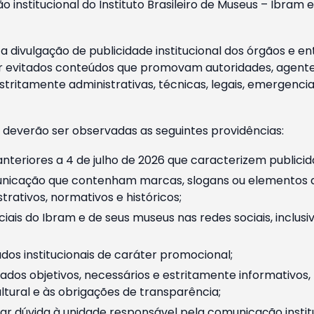
o institucional do Instituto Brasileiro de Museus – Ibra
 divulgação de publicidade institucional dos órgãos e en
 evitados conteúdos que promovam autoridades, agentes 
ritamente administrativas, técnicas, legais, emergencia
 deverão ser observadas as seguintes providências:
nteriores a 4 de julho de 2026 que caracterizem publicid
nicação que contenham marcas, slogans ou elementos da 
rativos, normativos e históricos;
ciais do Ibram e de seus museus nas redes sociais, inclus
os institucionais de caráter promocional;
dos objetivos, necessários e estritamente informativos
tural e às obrigações de transparência;
r dúvida à unidade responsável pela comunicação instituci