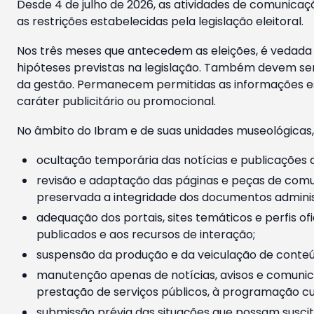
Desde 4 de julho de 2026, as atividades de comunicaçã
as restrições estabelecidas pela legislação eleitoral.
Nos três meses que antecedem as eleições, é vedada a
hipóteses previstas na legislação. Também devem ser
da gestão. Permanecem permitidas as informações est
caráter publicitário ou promocional.
No âmbito do Ibram e de suas unidades museológicas,
ocultação temporária das notícias e publicações a
revisão e adaptação das páginas e peças de comu
preservada a integridade dos documentos administ
adequação dos portais, sites temáticos e perfis ofi
publicados e aos recursos de interação;
suspensão da produção e da veiculação de conteúd
manutenção apenas de notícias, avisos e comunica
prestação de serviços públicos, à programação cul
submissão prévia das situações que possam suscita