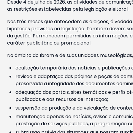
Desde 4 de julho de 2026, as atividades de comunicaçã
as restrições estabelecidas pela legislação eleitoral.
Nos três meses que antecedem as eleições, é vedada a
hipóteses previstas na legislação. Também devem ser
da gestão. Permanecem permitidas as informações est
caráter publicitário ou promocional.
No âmbito do Ibram e de suas unidades museológicas,
ocultação temporária das notícias e publicações a
revisão e adaptação das páginas e peças de comu
preservada a integridade dos documentos administ
adequação dos portais, sites temáticos e perfis ofi
publicados e aos recursos de interação;
suspensão da produção e da veiculação de conteúd
manutenção apenas de notícias, avisos e comunica
prestação de serviços públicos, à programação cul
submissão prévia das situações que possam suscita