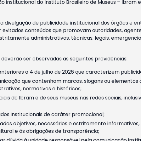
o institucional do Instituto Brasileiro de Museus – Ibra
 divulgação de publicidade institucional dos órgãos e en
 evitados conteúdos que promovam autoridades, agentes 
ritamente administrativas, técnicas, legais, emergencia
 deverão ser observadas as seguintes providências:
nteriores a 4 de julho de 2026 que caracterizem publicid
nicação que contenham marcas, slogans ou elementos da 
rativos, normativos e históricos;
ciais do Ibram e de seus museus nas redes sociais, inclus
os institucionais de caráter promocional;
dos objetivos, necessários e estritamente informativos
tural e às obrigações de transparência;
r dúvida à unidade responsável pela comunicação instituci