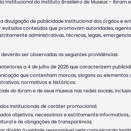
o institucional do Instituto Brasileiro de Museus – Ibra
 divulgação de publicidade institucional dos órgãos e en
 evitados conteúdos que promovam autoridades, agentes 
ritamente administrativas, técnicas, legais, emergencia
 deverão ser observadas as seguintes providências:
nteriores a 4 de julho de 2026 que caracterizem publicid
nicação que contenham marcas, slogans ou elementos da 
rativos, normativos e históricos;
ciais do Ibram e de seus museus nas redes sociais, inclus
os institucionais de caráter promocional;
dos objetivos, necessários e estritamente informativos
tural e às obrigações de transparência;
r dúvida à unidade responsável pela comunicação instituci