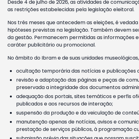
Desde 4 de julho de 2026, as atividades de comunicaçã
as restrições estabelecidas pela legislação eleitoral.
Nos três meses que antecedem as eleições, é vedada a
hipóteses previstas na legislação. Também devem ser
da gestão. Permanecem permitidas as informações est
caráter publicitário ou promocional.
No âmbito do Ibram e de suas unidades museológicas,
ocultação temporária das notícias e publicações a
revisão e adaptação das páginas e peças de comu
preservada a integridade dos documentos administ
adequação dos portais, sites temáticos e perfis ofi
publicados e aos recursos de interação;
suspensão da produção e da veiculação de conteúd
manutenção apenas de notícias, avisos e comunica
prestação de serviços públicos, à programação cul
submissão prévia das situações que possam suscita