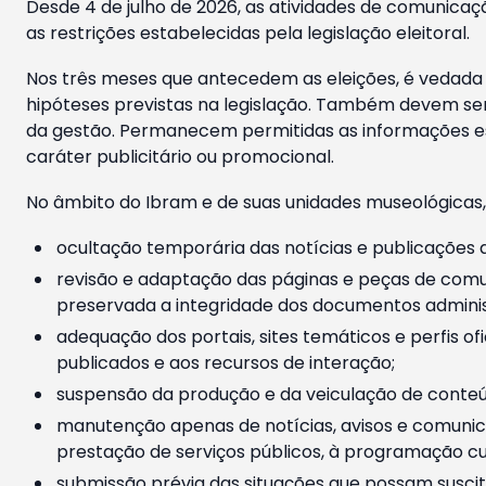
Desde 4 de julho de 2026, as atividades de comunicaçã
as restrições estabelecidas pela legislação eleitoral.
Nos três meses que antecedem as eleições, é vedada a
hipóteses previstas na legislação. Também devem ser
da gestão. Permanecem permitidas as informações est
caráter publicitário ou promocional.
No âmbito do Ibram e de suas unidades museológicas,
ocultação temporária das notícias e publicações a
revisão e adaptação das páginas e peças de comu
preservada a integridade dos documentos administ
adequação dos portais, sites temáticos e perfis ofi
publicados e aos recursos de interação;
suspensão da produção e da veiculação de conteúd
manutenção apenas de notícias, avisos e comunica
prestação de serviços públicos, à programação cul
submissão prévia das situações que possam suscita