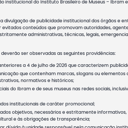
o institucional do Instituto Brasileiro de Museus – Ibra
 divulgação de publicidade institucional dos órgãos e en
 evitados conteúdos que promovam autoridades, agentes 
ritamente administrativas, técnicas, legais, emergencia
 deverão ser observadas as seguintes providências:
nteriores a 4 de julho de 2026 que caracterizem publicid
nicação que contenham marcas, slogans ou elementos da 
rativos, normativos e históricos;
ciais do Ibram e de seus museus nas redes sociais, inclus
os institucionais de caráter promocional;
dos objetivos, necessários e estritamente informativos
tural e às obrigações de transparência;
r dúvida à unidade responsável pela comunicação instituci