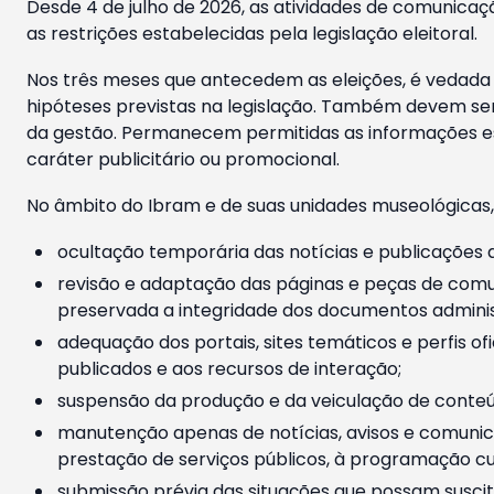
Desde 4 de julho de 2026, as atividades de comunicaçã
as restrições estabelecidas pela legislação eleitoral.
Nos três meses que antecedem as eleições, é vedada a
hipóteses previstas na legislação. Também devem ser
da gestão. Permanecem permitidas as informações est
caráter publicitário ou promocional.
No âmbito do Ibram e de suas unidades museológicas,
ocultação temporária das notícias e publicações a
revisão e adaptação das páginas e peças de comu
preservada a integridade dos documentos administ
adequação dos portais, sites temáticos e perfis ofi
publicados e aos recursos de interação;
suspensão da produção e da veiculação de conteúd
manutenção apenas de notícias, avisos e comunica
prestação de serviços públicos, à programação cul
submissão prévia das situações que possam suscita