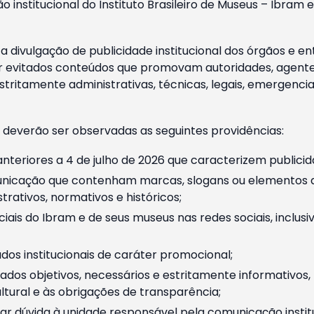
o institucional do Instituto Brasileiro de Museus – Ibra
 divulgação de publicidade institucional dos órgãos e en
 evitados conteúdos que promovam autoridades, agentes 
ritamente administrativas, técnicas, legais, emergencia
 deverão ser observadas as seguintes providências:
nteriores a 4 de julho de 2026 que caracterizem publicid
nicação que contenham marcas, slogans ou elementos da 
rativos, normativos e históricos;
ciais do Ibram e de seus museus nas redes sociais, inclus
os institucionais de caráter promocional;
dos objetivos, necessários e estritamente informativos
tural e às obrigações de transparência;
r dúvida à unidade responsável pela comunicação instituci