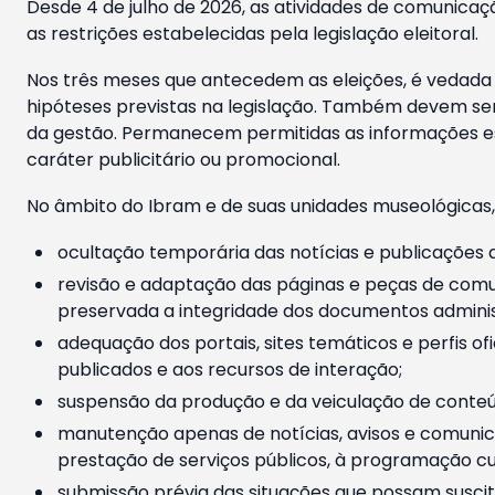
Desde 4 de julho de 2026, as atividades de comunicaçã
as restrições estabelecidas pela legislação eleitoral.
Nos três meses que antecedem as eleições, é vedada a
hipóteses previstas na legislação. Também devem ser
da gestão. Permanecem permitidas as informações est
caráter publicitário ou promocional.
No âmbito do Ibram e de suas unidades museológicas,
ocultação temporária das notícias e publicações a
revisão e adaptação das páginas e peças de comu
preservada a integridade dos documentos administ
adequação dos portais, sites temáticos e perfis ofi
publicados e aos recursos de interação;
suspensão da produção e da veiculação de conteúd
manutenção apenas de notícias, avisos e comunica
prestação de serviços públicos, à programação cul
submissão prévia das situações que possam suscita