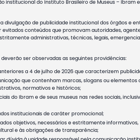
o institucional do Instituto Brasileiro de Museus – Ibra
 divulgação de publicidade institucional dos órgãos e en
 evitados conteúdos que promovam autoridades, agentes 
ritamente administrativas, técnicas, legais, emergencia
 deverão ser observadas as seguintes providências:
nteriores a 4 de julho de 2026 que caracterizem publicid
nicação que contenham marcas, slogans ou elementos da 
rativos, normativos e históricos;
ciais do Ibram e de seus museus nas redes sociais, inclus
os institucionais de caráter promocional;
dos objetivos, necessários e estritamente informativos
tural e às obrigações de transparência;
r dúvida à unidade responsável pela comunicação instituci