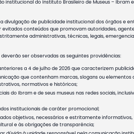
o institucional do Instituto Brasileiro de Museus – Ibra
 divulgação de publicidade institucional dos órgãos e en
 evitados conteúdos que promovam autoridades, agentes 
ritamente administrativas, técnicas, legais, emergencia
 deverão ser observadas as seguintes providências:
nteriores a 4 de julho de 2026 que caracterizem publicid
nicação que contenham marcas, slogans ou elementos da 
rativos, normativos e históricos;
ciais do Ibram e de seus museus nas redes sociais, inclus
os institucionais de caráter promocional;
dos objetivos, necessários e estritamente informativos
tural e às obrigações de transparência;
r dúvida à unidade responsável pela comunicação instituci