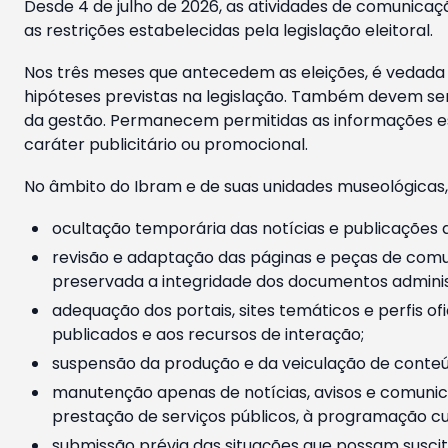
Desde 4 de julho de 2026, as atividades de comunicaçã
as restrições estabelecidas pela legislação eleitoral.
Nos três meses que antecedem as eleições, é vedada a
hipóteses previstas na legislação. Também devem ser
da gestão. Permanecem permitidas as informações est
caráter publicitário ou promocional.
No âmbito do Ibram e de suas unidades museológicas,
ocultação temporária das notícias e publicações a
revisão e adaptação das páginas e peças de comu
preservada a integridade dos documentos administ
adequação dos portais, sites temáticos e perfis ofi
publicados e aos recursos de interação;
suspensão da produção e da veiculação de conteúd
manutenção apenas de notícias, avisos e comunica
prestação de serviços públicos, à programação cul
submissão prévia das situações que possam suscita