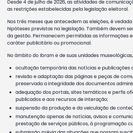
Desde 4 de julho de 2026, as atividades de comunicaçã
as restrições estabelecidas pela legislação eleitoral.
Nos três meses que antecedem as eleições, é vedada a
hipóteses previstas na legislação. Também devem ser
da gestão. Permanecem permitidas as informações est
caráter publicitário ou promocional.
No âmbito do Ibram e de suas unidades museológicas,
ocultação temporária das notícias e publicações a
revisão e adaptação das páginas e peças de comu
preservada a integridade dos documentos administ
adequação dos portais, sites temáticos e perfis ofi
publicados e aos recursos de interação;
suspensão da produção e da veiculação de conteúd
manutenção apenas de notícias, avisos e comunica
prestação de serviços públicos, à programação cul
submissão prévia das situações que possam suscita