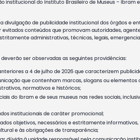
o institucional do Instituto Brasileiro de Museus – Ibra
 divulgação de publicidade institucional dos órgãos e en
 evitados conteúdos que promovam autoridades, agentes 
ritamente administrativas, técnicas, legais, emergencia
 deverão ser observadas as seguintes providências:
nteriores a 4 de julho de 2026 que caracterizem publicid
nicação que contenham marcas, slogans ou elementos da 
rativos, normativos e históricos;
ciais do Ibram e de seus museus nas redes sociais, inclus
os institucionais de caráter promocional;
dos objetivos, necessários e estritamente informativos
tural e às obrigações de transparência;
r dúvida à unidade responsável pela comunicação instituci