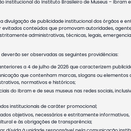
o institucional do Instituto Brasileiro de Museus – Ibra
 divulgação de publicidade institucional dos órgãos e en
 evitados conteúdos que promovam autoridades, agentes 
ritamente administrativas, técnicas, legais, emergencia
 deverão ser observadas as seguintes providências:
nteriores a 4 de julho de 2026 que caracterizem publicid
nicação que contenham marcas, slogans ou elementos da 
rativos, normativos e históricos;
ciais do Ibram e de seus museus nas redes sociais, inclus
os institucionais de caráter promocional;
dos objetivos, necessários e estritamente informativos
tural e às obrigações de transparência;
r dúvida à unidade responsável pela comunicação instituci