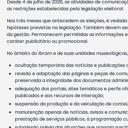
Desde 4 de julho de 2026, as atividades de comunicaçã
as restrições estabelecidas pela legislação eleitoral.
Nos três meses que antecedem as eleições, é vedada a
hipóteses previstas na legislação. Também devem ser
da gestão. Permanecem permitidas as informações est
caráter publicitário ou promocional.
No âmbito do Ibram e de suas unidades museológicas,
ocultação temporária das notícias e publicações a
revisão e adaptação das páginas e peças de comu
preservada a integridade dos documentos administ
adequação dos portais, sites temáticos e perfis ofi
publicados e aos recursos de interação;
suspensão da produção e da veiculação de conteúd
manutenção apenas de notícias, avisos e comunica
prestação de serviços públicos, à programação cul
submissão prévia das situações que possam suscita