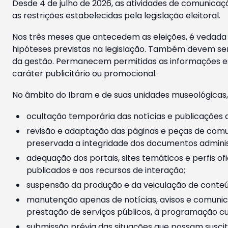
Desde 4 de julho de 2026, as atividades de comunicaçã
as restrições estabelecidas pela legislação eleitoral.
Nos três meses que antecedem as eleições, é vedada a
hipóteses previstas na legislação. Também devem ser
da gestão. Permanecem permitidas as informações est
caráter publicitário ou promocional.
No âmbito do Ibram e de suas unidades museológicas,
ocultação temporária das notícias e publicações a
revisão e adaptação das páginas e peças de comu
preservada a integridade dos documentos administ
adequação dos portais, sites temáticos e perfis ofi
publicados e aos recursos de interação;
suspensão da produção e da veiculação de conteúd
manutenção apenas de notícias, avisos e comunica
prestação de serviços públicos, à programação cul
submissão prévia das situações que possam suscita