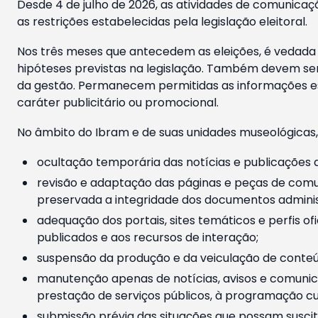
Desde 4 de julho de 2026, as atividades de comunicaçã
as restrições estabelecidas pela legislação eleitoral.
Nos três meses que antecedem as eleições, é vedada a
hipóteses previstas na legislação. Também devem ser
da gestão. Permanecem permitidas as informações est
caráter publicitário ou promocional.
No âmbito do Ibram e de suas unidades museológicas,
ocultação temporária das notícias e publicações a
revisão e adaptação das páginas e peças de comu
preservada a integridade dos documentos administ
adequação dos portais, sites temáticos e perfis ofi
publicados e aos recursos de interação;
suspensão da produção e da veiculação de conteúd
manutenção apenas de notícias, avisos e comunica
prestação de serviços públicos, à programação cul
submissão prévia das situações que possam suscita