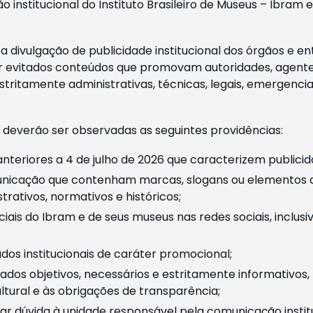
o institucional do Instituto Brasileiro de Museus – Ibra
 divulgação de publicidade institucional dos órgãos e en
 evitados conteúdos que promovam autoridades, agentes 
ritamente administrativas, técnicas, legais, emergencia
 deverão ser observadas as seguintes providências:
nteriores a 4 de julho de 2026 que caracterizem publicid
nicação que contenham marcas, slogans ou elementos da 
rativos, normativos e históricos;
ciais do Ibram e de seus museus nas redes sociais, inclus
os institucionais de caráter promocional;
dos objetivos, necessários e estritamente informativos
tural e às obrigações de transparência;
r dúvida à unidade responsável pela comunicação instituci