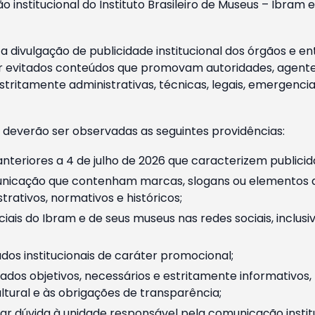
o institucional do Instituto Brasileiro de Museus – Ibra
 divulgação de publicidade institucional dos órgãos e en
 evitados conteúdos que promovam autoridades, agentes 
ritamente administrativas, técnicas, legais, emergencia
 deverão ser observadas as seguintes providências:
nteriores a 4 de julho de 2026 que caracterizem publicid
nicação que contenham marcas, slogans ou elementos da 
rativos, normativos e históricos;
ciais do Ibram e de seus museus nas redes sociais, inclus
os institucionais de caráter promocional;
dos objetivos, necessários e estritamente informativos
tural e às obrigações de transparência;
r dúvida à unidade responsável pela comunicação instituci