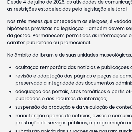
Desde 4 de julho de 2026, as atividades de comunicaçã
as restrições estabelecidas pela legislação eleitoral.
Nos três meses que antecedem as eleições, é vedada a
hipóteses previstas na legislação. Também devem ser
da gestão. Permanecem permitidas as informações est
caráter publicitário ou promocional.
No âmbito do Ibram e de suas unidades museológicas,
ocultação temporária das notícias e publicações a
revisão e adaptação das páginas e peças de comu
preservada a integridade dos documentos administ
adequação dos portais, sites temáticos e perfis ofi
publicados e aos recursos de interação;
suspensão da produção e da veiculação de conteúd
manutenção apenas de notícias, avisos e comunica
prestação de serviços públicos, à programação cul
submissão prévia das situações que possam suscita