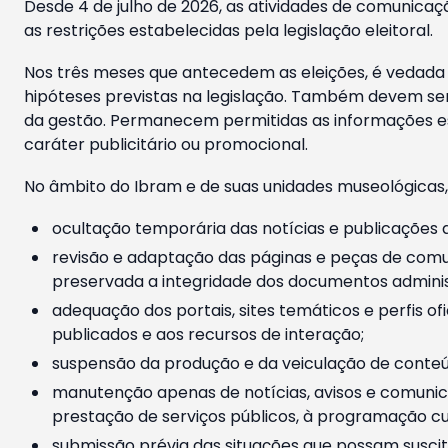
Desde 4 de julho de 2026, as atividades de comunicaçã
as restrições estabelecidas pela legislação eleitoral.
Nos três meses que antecedem as eleições, é vedada a
hipóteses previstas na legislação. Também devem ser
da gestão. Permanecem permitidas as informações est
caráter publicitário ou promocional.
No âmbito do Ibram e de suas unidades museológicas,
ocultação temporária das notícias e publicações a
revisão e adaptação das páginas e peças de comu
preservada a integridade dos documentos administ
adequação dos portais, sites temáticos e perfis ofi
publicados e aos recursos de interação;
suspensão da produção e da veiculação de conteúd
manutenção apenas de notícias, avisos e comunica
prestação de serviços públicos, à programação cul
submissão prévia das situações que possam suscita