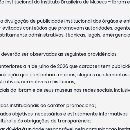
o institucional do Instituto Brasileiro de Museus – Ibra
 divulgação de publicidade institucional dos órgãos e en
 evitados conteúdos que promovam autoridades, agentes 
ritamente administrativas, técnicas, legais, emergencia
 deverão ser observadas as seguintes providências:
nteriores a 4 de julho de 2026 que caracterizem publicid
nicação que contenham marcas, slogans ou elementos da 
rativos, normativos e históricos;
ciais do Ibram e de seus museus nas redes sociais, inclus
os institucionais de caráter promocional;
dos objetivos, necessários e estritamente informativos
tural e às obrigações de transparência;
r dúvida à unidade responsável pela comunicação instituci