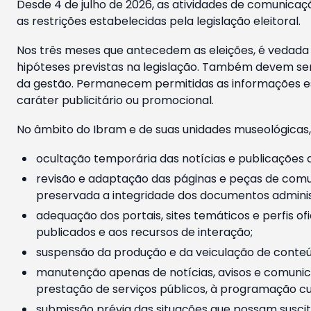
Desde 4 de julho de 2026, as atividades de comunicaçã
as restrições estabelecidas pela legislação eleitoral.
Nos três meses que antecedem as eleições, é vedada a
hipóteses previstas na legislação. Também devem ser
da gestão. Permanecem permitidas as informações est
caráter publicitário ou promocional.
No âmbito do Ibram e de suas unidades museológicas,
ocultação temporária das notícias e publicações a
revisão e adaptação das páginas e peças de comu
preservada a integridade dos documentos administ
adequação dos portais, sites temáticos e perfis ofi
publicados e aos recursos de interação;
suspensão da produção e da veiculação de conteúd
manutenção apenas de notícias, avisos e comunica
prestação de serviços públicos, à programação cul
submissão prévia das situações que possam suscita