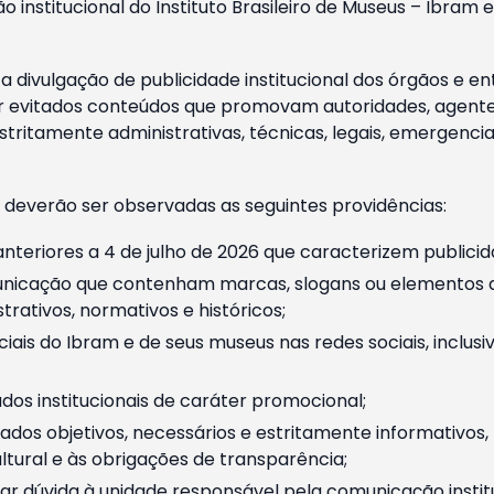
o institucional do Instituto Brasileiro de Museus – Ibra
 divulgação de publicidade institucional dos órgãos e en
 evitados conteúdos que promovam autoridades, agentes 
ritamente administrativas, técnicas, legais, emergencia
 deverão ser observadas as seguintes providências:
nteriores a 4 de julho de 2026 que caracterizem publicid
nicação que contenham marcas, slogans ou elementos da 
rativos, normativos e históricos;
ciais do Ibram e de seus museus nas redes sociais, inclus
os institucionais de caráter promocional;
dos objetivos, necessários e estritamente informativos
tural e às obrigações de transparência;
r dúvida à unidade responsável pela comunicação instituci