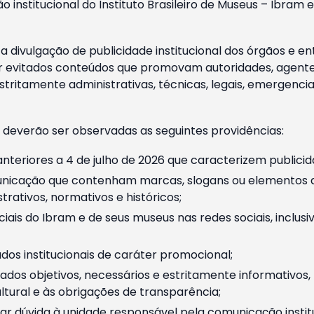
o institucional do Instituto Brasileiro de Museus – Ibra
 divulgação de publicidade institucional dos órgãos e en
 evitados conteúdos que promovam autoridades, agentes 
ritamente administrativas, técnicas, legais, emergencia
 deverão ser observadas as seguintes providências:
nteriores a 4 de julho de 2026 que caracterizem publicid
nicação que contenham marcas, slogans ou elementos da 
rativos, normativos e históricos;
ciais do Ibram e de seus museus nas redes sociais, inclus
os institucionais de caráter promocional;
dos objetivos, necessários e estritamente informativos
tural e às obrigações de transparência;
r dúvida à unidade responsável pela comunicação instituci