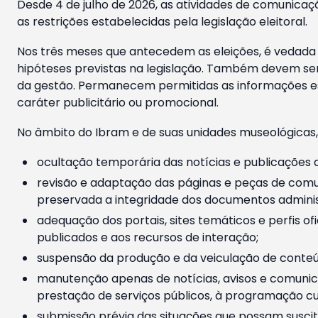
Desde 4 de julho de 2026, as atividades de comunicaçã
as restrições estabelecidas pela legislação eleitoral.
Nos três meses que antecedem as eleições, é vedada a
hipóteses previstas na legislação. Também devem ser
da gestão. Permanecem permitidas as informações est
caráter publicitário ou promocional.
No âmbito do Ibram e de suas unidades museológicas,
ocultação temporária das notícias e publicações a
revisão e adaptação das páginas e peças de comu
preservada a integridade dos documentos administ
adequação dos portais, sites temáticos e perfis ofi
publicados e aos recursos de interação;
suspensão da produção e da veiculação de conteúd
manutenção apenas de notícias, avisos e comunica
prestação de serviços públicos, à programação cul
submissão prévia das situações que possam suscita