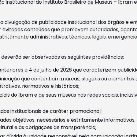
o institucional do Instituto Brasileiro de Museus – Ibra
 divulgação de publicidade institucional dos órgãos e en
 evitados conteúdos que promovam autoridades, agentes 
ritamente administrativas, técnicas, legais, emergencia
 deverão ser observadas as seguintes providências:
nteriores a 4 de julho de 2026 que caracterizem publicid
nicação que contenham marcas, slogans ou elementos da 
rativos, normativos e históricos;
ciais do Ibram e de seus museus nas redes sociais, inclus
os institucionais de caráter promocional;
dos objetivos, necessários e estritamente informativos
tural e às obrigações de transparência;
r dúvida à unidade responsável pela comunicação instituci