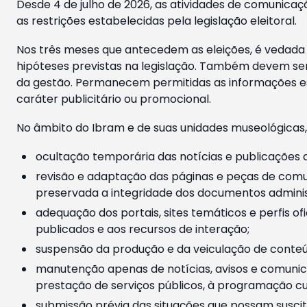
Desde 4 de julho de 2026, as atividades de comunicaçã
as restrições estabelecidas pela legislação eleitoral.
Nos três meses que antecedem as eleições, é vedada a
hipóteses previstas na legislação. Também devem ser
da gestão. Permanecem permitidas as informações est
caráter publicitário ou promocional.
No âmbito do Ibram e de suas unidades museológicas,
ocultação temporária das notícias e publicações a
revisão e adaptação das páginas e peças de comu
preservada a integridade dos documentos administ
adequação dos portais, sites temáticos e perfis ofi
publicados e aos recursos de interação;
suspensão da produção e da veiculação de conteúd
manutenção apenas de notícias, avisos e comunica
prestação de serviços públicos, à programação cul
submissão prévia das situações que possam suscita