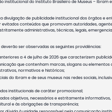
o institucional do Instituto Brasileiro de Museus – Ibra
 divulgação de publicidade institucional dos órgãos e en
 evitados conteúdos que promovam autoridades, agentes 
ritamente administrativas, técnicas, legais, emergencia
 deverão ser observadas as seguintes providências:
nteriores a 4 de julho de 2026 que caracterizem publicid
nicação que contenham marcas, slogans ou elementos da 
rativos, normativos e históricos;
ciais do Ibram e de seus museus nas redes sociais, inclus
os institucionais de caráter promocional;
dos objetivos, necessários e estritamente informativos
tural e às obrigações de transparência;
r dúvida à unidade responsável pela comunicação instituci