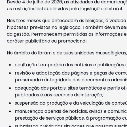
Desde 4 de julho de 2026, as atividades de comunicaçã
as restrições estabelecidas pela legislação eleitoral.
Nos três meses que antecedem as eleições, é vedada a
hipóteses previstas na legislação. Também devem ser
da gestão. Permanecem permitidas as informações est
caráter publicitário ou promocional.
No âmbito do Ibram e de suas unidades museológicas,
ocultação temporária das notícias e publicações a
revisão e adaptação das páginas e peças de comu
preservada a integridade dos documentos administ
adequação dos portais, sites temáticos e perfis ofi
publicados e aos recursos de interação;
suspensão da produção e da veiculação de conteúd
manutenção apenas de notícias, avisos e comunica
prestação de serviços públicos, à programação cul
submissão prévia das situações que possam suscita