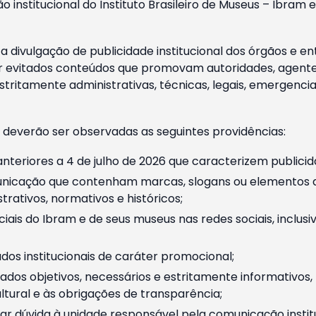
o institucional do Instituto Brasileiro de Museus – Ibra
 divulgação de publicidade institucional dos órgãos e en
 evitados conteúdos que promovam autoridades, agentes 
ritamente administrativas, técnicas, legais, emergencia
 deverão ser observadas as seguintes providências:
nteriores a 4 de julho de 2026 que caracterizem publicid
nicação que contenham marcas, slogans ou elementos da 
rativos, normativos e históricos;
ciais do Ibram e de seus museus nas redes sociais, inclus
os institucionais de caráter promocional;
dos objetivos, necessários e estritamente informativos
tural e às obrigações de transparência;
r dúvida à unidade responsável pela comunicação instituci