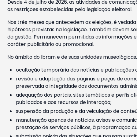
Desde 4 de julho de 2026, as atividades de comunicaçã
as restrições estabelecidas pela legislação eleitoral.
Nos três meses que antecedem as eleições, é vedada a
hipóteses previstas na legislação. Também devem ser
da gestão. Permanecem permitidas as informações est
caráter publicitário ou promocional.
No âmbito do Ibram e de suas unidades museológicas,
ocultação temporária das notícias e publicações a
revisão e adaptação das páginas e peças de comu
preservada a integridade dos documentos administ
adequação dos portais, sites temáticos e perfis ofi
publicados e aos recursos de interação;
suspensão da produção e da veiculação de conteúd
manutenção apenas de notícias, avisos e comunica
prestação de serviços públicos, à programação cul
submissão prévia das situações que possam suscita