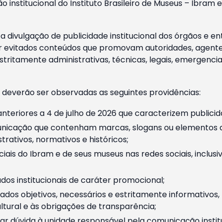
o institucional do Instituto Brasileiro de Museus – Ibra
 divulgação de publicidade institucional dos órgãos e en
 evitados conteúdos que promovam autoridades, agentes 
ritamente administrativas, técnicas, legais, emergencia
 deverão ser observadas as seguintes providências:
nteriores a 4 de julho de 2026 que caracterizem publicid
nicação que contenham marcas, slogans ou elementos da 
rativos, normativos e históricos;
ciais do Ibram e de seus museus nas redes sociais, inclus
os institucionais de caráter promocional;
dos objetivos, necessários e estritamente informativos
tural e às obrigações de transparência;
r dúvida à unidade responsável pela comunicação instituci