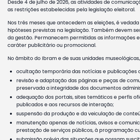
Desde 4 de julho de 2026, as atividades de comunicaçã
as restrições estabelecidas pela legislação eleitoral.
Nos três meses que antecedem as eleições, é vedada a
hipóteses previstas na legislação. Também devem ser
da gestão. Permanecem permitidas as informações est
caráter publicitário ou promocional.
No âmbito do Ibram e de suas unidades museológicas,
ocultação temporária das notícias e publicações a
revisão e adaptação das páginas e peças de comu
preservada a integridade dos documentos administ
adequação dos portais, sites temáticos e perfis ofi
publicados e aos recursos de interação;
suspensão da produção e da veiculação de conteúd
manutenção apenas de notícias, avisos e comunica
prestação de serviços públicos, à programação cul
submissão prévia das situações que possam suscita