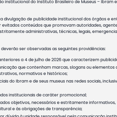
o institucional do Instituto Brasileiro de Museus – Ibra
 divulgação de publicidade institucional dos órgãos e en
 evitados conteúdos que promovam autoridades, agentes 
ritamente administrativas, técnicas, legais, emergencia
 deverão ser observadas as seguintes providências:
nteriores a 4 de julho de 2026 que caracterizem publicid
nicação que contenham marcas, slogans ou elementos da 
rativos, normativos e históricos;
ciais do Ibram e de seus museus nas redes sociais, inclus
os institucionais de caráter promocional;
dos objetivos, necessários e estritamente informativos
tural e às obrigações de transparência;
r dúvida à unidade responsável pela comunicação instituci