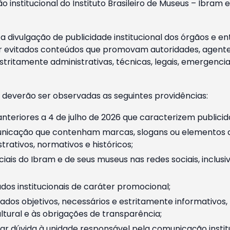
o institucional do Instituto Brasileiro de Museus – Ibra
 divulgação de publicidade institucional dos órgãos e en
 evitados conteúdos que promovam autoridades, agentes 
ritamente administrativas, técnicas, legais, emergencia
 deverão ser observadas as seguintes providências:
nteriores a 4 de julho de 2026 que caracterizem publicid
nicação que contenham marcas, slogans ou elementos da 
rativos, normativos e históricos;
ciais do Ibram e de seus museus nas redes sociais, inclus
os institucionais de caráter promocional;
dos objetivos, necessários e estritamente informativos
tural e às obrigações de transparência;
r dúvida à unidade responsável pela comunicação instituci