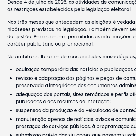
Desde 4 de julho de 2026, as atividades de comunicaçã
as restrições estabelecidas pela legislação eleitoral.
Nos três meses que antecedem as eleições, é vedada a
hipóteses previstas na legislação. Também devem ser
da gestão. Permanecem permitidas as informações est
caráter publicitário ou promocional.
No âmbito do Ibram e de suas unidades museológicas,
ocultação temporária das notícias e publicações a
revisão e adaptação das páginas e peças de comu
preservada a integridade dos documentos administ
adequação dos portais, sites temáticos e perfis ofi
publicados e aos recursos de interação;
suspensão da produção e da veiculação de conteúd
manutenção apenas de notícias, avisos e comunica
prestação de serviços públicos, à programação cul
submissão prévia das situações que possam suscita