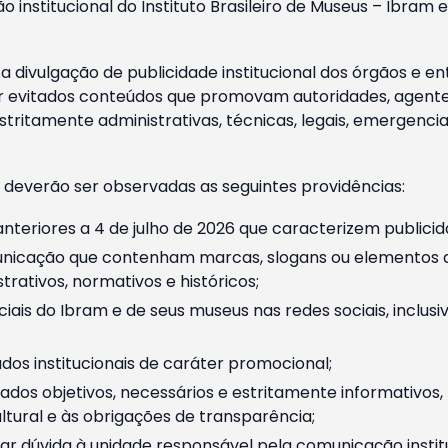
o institucional do Instituto Brasileiro de Museus – Ibra
 divulgação de publicidade institucional dos órgãos e en
 evitados conteúdos que promovam autoridades, agentes 
ritamente administrativas, técnicas, legais, emergencia
 deverão ser observadas as seguintes providências:
nteriores a 4 de julho de 2026 que caracterizem publicid
nicação que contenham marcas, slogans ou elementos da 
rativos, normativos e históricos;
ciais do Ibram e de seus museus nas redes sociais, inclus
os institucionais de caráter promocional;
dos objetivos, necessários e estritamente informativos
tural e às obrigações de transparência;
r dúvida à unidade responsável pela comunicação instituci