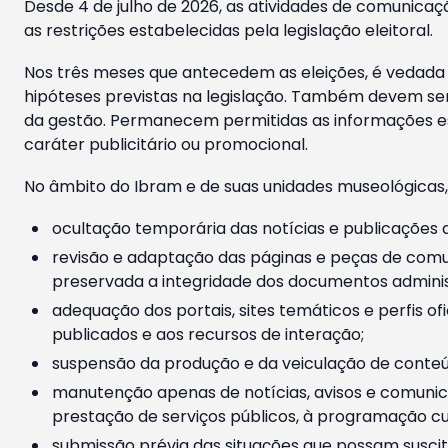
Desde 4 de julho de 2026, as atividades de comunicaçã
as restrições estabelecidas pela legislação eleitoral.
Nos três meses que antecedem as eleições, é vedada a
hipóteses previstas na legislação. Também devem ser
da gestão. Permanecem permitidas as informações est
caráter publicitário ou promocional.
No âmbito do Ibram e de suas unidades museológicas,
ocultação temporária das notícias e publicações a
revisão e adaptação das páginas e peças de comu
preservada a integridade dos documentos administ
adequação dos portais, sites temáticos e perfis ofi
publicados e aos recursos de interação;
suspensão da produção e da veiculação de conteúd
manutenção apenas de notícias, avisos e comunica
prestação de serviços públicos, à programação cul
submissão prévia das situações que possam suscita