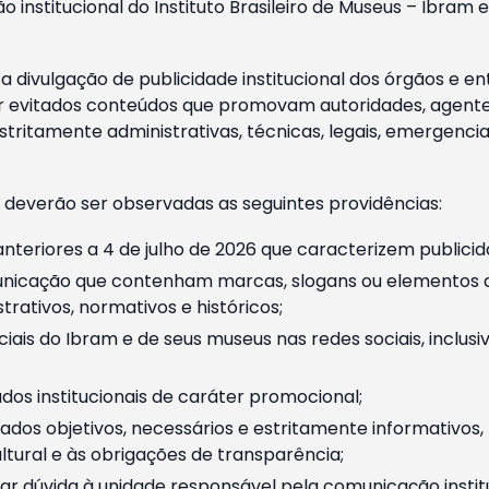
o institucional do Instituto Brasileiro de Museus – Ibra
 divulgação de publicidade institucional dos órgãos e en
 evitados conteúdos que promovam autoridades, agentes 
ritamente administrativas, técnicas, legais, emergencia
 deverão ser observadas as seguintes providências:
nteriores a 4 de julho de 2026 que caracterizem publicid
nicação que contenham marcas, slogans ou elementos da 
rativos, normativos e históricos;
ciais do Ibram e de seus museus nas redes sociais, inclus
os institucionais de caráter promocional;
dos objetivos, necessários e estritamente informativos
tural e às obrigações de transparência;
r dúvida à unidade responsável pela comunicação instituci