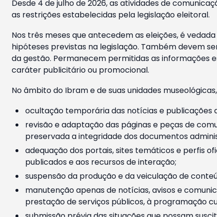
Desde 4 de julho de 2026, as atividades de comunicaçã
as restrições estabelecidas pela legislação eleitoral.
Nos três meses que antecedem as eleições, é vedada a
hipóteses previstas na legislação. Também devem ser
da gestão. Permanecem permitidas as informações est
caráter publicitário ou promocional.
No âmbito do Ibram e de suas unidades museológicas,
ocultação temporária das notícias e publicações a
revisão e adaptação das páginas e peças de comu
preservada a integridade dos documentos administ
adequação dos portais, sites temáticos e perfis ofi
publicados e aos recursos de interação;
suspensão da produção e da veiculação de conteúd
manutenção apenas de notícias, avisos e comunica
prestação de serviços públicos, à programação cul
submissão prévia das situações que possam suscita